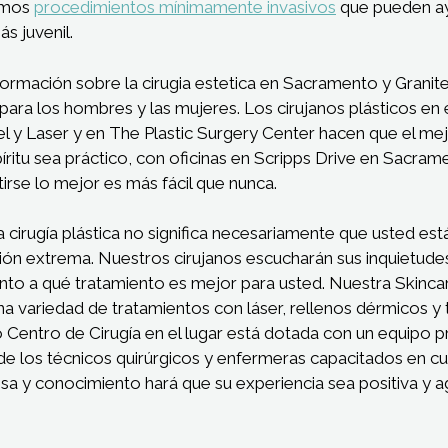
emos
procedimientos mínimamente invasivos
que pueden ay
s juvenil.
rmación sobre la cirugia estetica en Sacramento y Granite
ara los hombres y las mujeres. Los cirujanos plásticos en 
el y Laser y en The Plastic Surgery Center hacen que el mej
píritu sea práctico, con oficinas en Scripps Drive en Sacram
tirse lo mejor es más fácil que nunca.
cirugía plástica no significa necesariamente que usted est
ón extrema. Nuestros cirujanos escucharán sus inquietudes
nto a qué tratamiento es mejor para usted. Nuestra Skinca
a variedad de tratamientos con láser, rellenos dérmicos y
o Centro de Cirugía en el lugar está dotada con un equipo p
 los técnicos quirúrgicos y enfermeras capacitados en cui
osa y conocimiento hará que su experiencia sea positiva y a