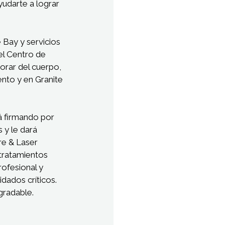
udarte a lograr
 Bay y servicios
el Centro de
orar del cuerpo,
ento y en Granite
á firmando por
 y le dará
re & Laser
 tratamientos
rofesional y
dados críticos.
gradable.