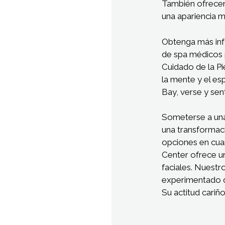
También ofrec
una apariencia má
Obtenga más info
de spa médicos p
Cuidado de la Pi
la mente y el es
Bay, verse y sen
Someterse a una 
una transformaci
opciones en cua
Center ofrece un
faciales. Nuestr
experimentado de
Su actitud cariñ