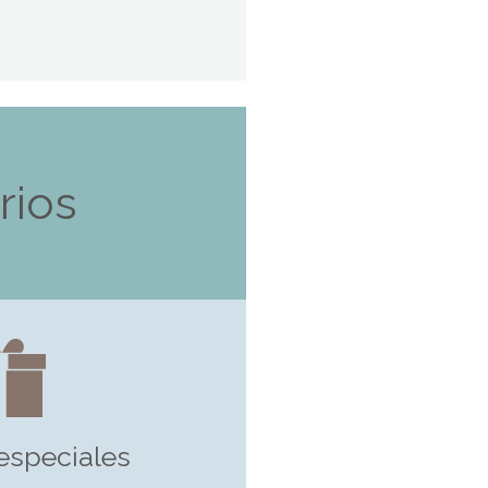
rios
especiales