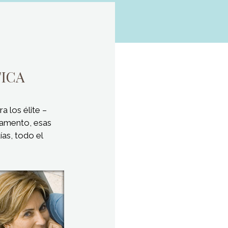
a los élite –
cramento, esas
as, todo el