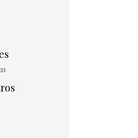
es
833
ros